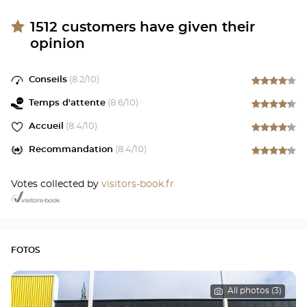
1512
customers have given their
opinion
Conseils
(
8.2
/10)
Temps d'attente
(
8.6
/10)
Accueil
(
8.4
/10)
Recommandation
(
8.4
/10)
Votes collected by
visitors-book.fr
FOTOS
All photos (3)