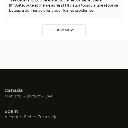
Très décevant. Équipe et surtout le responsable : pas à
l&#039;écoute et même agressif ! Il y aura toujours une réponse
bateau à donner au client pour fuir les problèmes.
SHOW MORE
Canada
(Open
(Open
(Open
Montreal
Quebec
Laval
in
in
in
new
new
new
Spain
window)
window)
window)
(Open
(Open
(Open
Alicante
Elche
Torrevieja
in
in
in
new
new
new