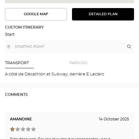
GOOGLE MAP
DETAILED PLAN
SEE
SEE
THE
THE
DETAILED
ROUTE
PLAN
CUSTOM ITINERARY
IN
Start
GOOGLE
MAP
,
Near
Itin
to
find
me
the
a
stor
Optical
Center
Opt
TRANSPORT
PARKING
store
SAI
GÉ
À côté de Décathlon et Subway, derrière E.Leclerc
Opti
Cen
COMMENTS
AMANDINE
14 October 2025