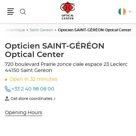
Search
English
Cha
Menu
lang
ire-Atlantique
Saint Gereon
Opticien SAINT-GÉRÉON Optical Center
Opticien SAINT-GÉRÉON
Optical Center
720 boulevard Prairie
zonce ciale espace 23 Leclerc
44150 Saint Gereon
Open in 32 minutes
+33 2 40 98 08 00
Call the
store
Get store coordinates
Opticien
of
SAINT-
Opticien
GÉRÉON
SAINT-
Opening Hours
Optical
GÉRÉON
Center
Optical
at
Center