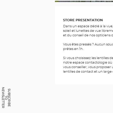
FOTOS
STORE PRESENTATION
Dans un espace dédié à la vue,
soleil et lunettes de vue librem
et du conseil de nos opticiens 
Vous êtes pressés ? Aucun souc
prêtes en 1h.
Si vous choisissez les lentilles
notre espace contactologie où
vous conseiller, vous proposer
lentilles de contact et un large 
N
R
S
U
B
C
R
I
B
E
O
E
W
S
L
E
T
T
E
S
T
OF
OPTICIEN
ROMILLY-
SUR-
SEINE