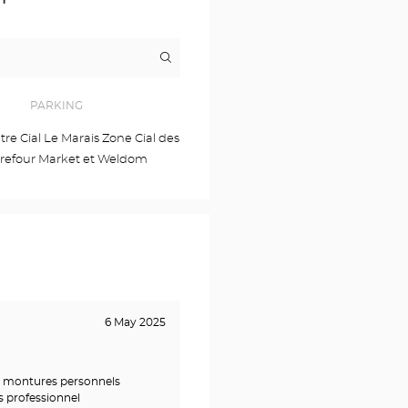
Itinerary
to
the
store
Opticien
PARKING
ROMILLY-
SUR-
entre Cial Le Marais Zone Cial des
SEINE
arrefour Market et Weldom
Optical
Center
6 May 2025
e montures personnels
s professionnel