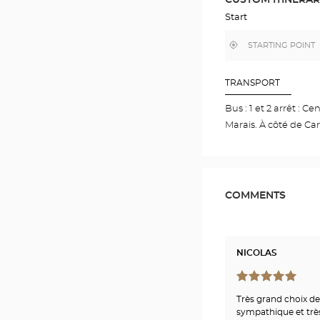
IN
GOOGLE
Start
MAP
,
Near
find
me
a
Optical
Center
TRANSPORT
store
Bus : 1 et 2 arrêt : C
Marais. À côté de C
COMMENTS
NICOLAS
Très grand choix d
sympathique et trè