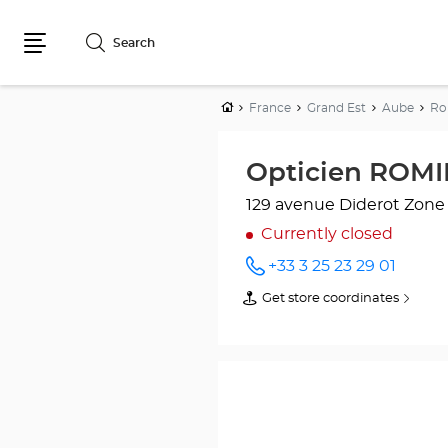
Search
Menu
Home
France
Grand Est
Aube
Ro
Opticien ROMI
129 avenue Diderot
Zone
Currently closed
+33 3 25 23 29 01
Call the
store
Get store coordinates
of
Opticien
Opticien
ROMILLY-
ROMILLY-
SUR-
SUR-
SEINE
SEINE
Optical
Optical
Center
Center
at