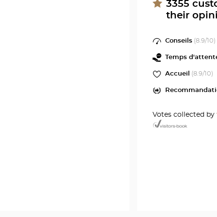
3355
cust
their opin
Conseils
(
8.9
/10)
Temps d'attent
Accueil
(
8.9
/10)
Recommandati
Votes collected by