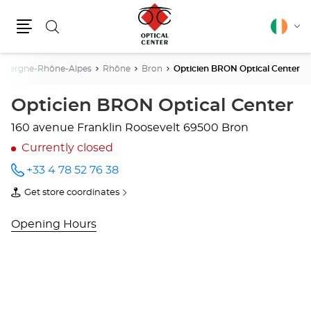
Search
English
Cha
Menu
lang
uvergne-Rhône-Alpes
Rhône
Bron
Opticien BRON Optical Center
Opticien BRON Optical Center
160 avenue Franklin Roosevelt
69500 Bron
Currently closed
+33 4 78 52 76 38
Call the
store
Get store coordinates
Opticien
of
BRON
Opticien
Optical
BRON
Opening Hours
Center
Optical
at
Center