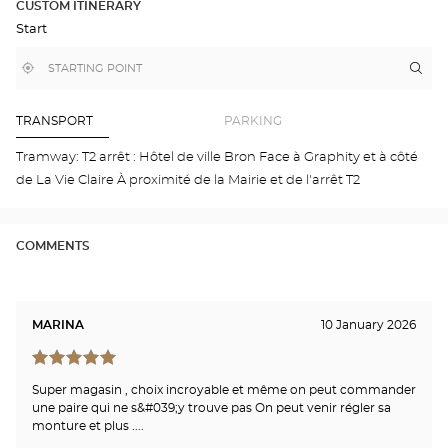
PLAN
CUSTOM ITINERARY
IN
Start
GOOGLE
MAP
,
Near
Itin
to
find
me
the
a
stor
Optical
Center
Opt
TRANSPORT
PARKING
store
BR
Opti
Tramway: T2 arrêt : Hôtel de ville Bron Face à Graphity et à côté
Cen
de La Vie Claire À proximité de la Mairie et de l'arrêt T2
COMMENTS
MARINA
10 January 2026
Super magasin , choix incroyable et même on peut commander
une paire qui ne s&#039;y trouve pas On peut venir régler sa
monture et plus ....