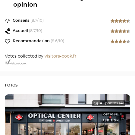
opinion
Conseils
(
8.7
/10)
Accueil
(
8.7
/10)
Recommandation
(
8.6
/10)
Votes collected by
visitors-book.fr
FOTOS
All photos (4)