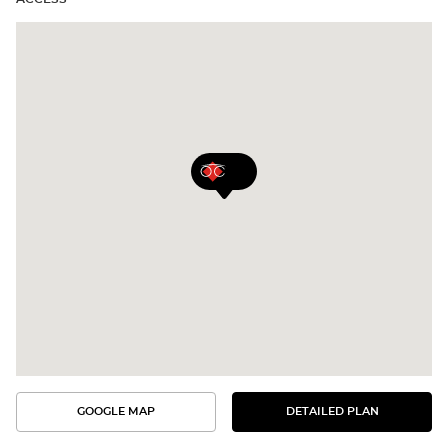
GOOGLE MAP
DETAILED PLAN
SEE
SEE
THE
THE
DETAILED
ROUTE