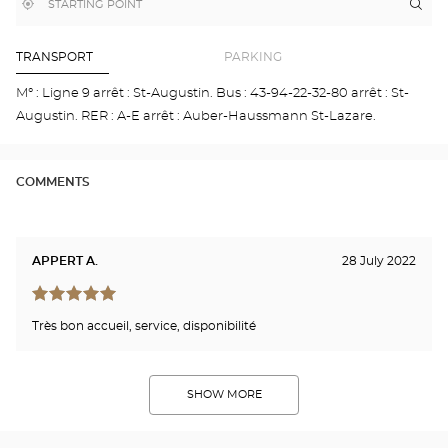
,
Near
Itin
to
find
me
the
a
stor
Optical
Center
Opt
TRANSPORT
PARKING
store
PAR
-
M° : Ligne 9 arrêt : St-Augustin. Bus : 43-94-22-32-80 arrêt : St-
SAI
Augustin. RER : A-E arrêt : Auber-Haussmann St-Lazare.
LAZ
Opti
Cen
COMMENTS
APPERT A.
28 July 2022
Très bon accueil, service, disponibilité
SHOW MORE