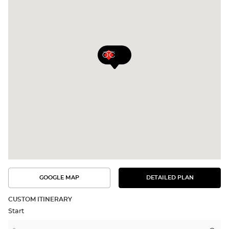
GOOGLE MAP
DETAILED PLAN
SEE
SEE
THE
THE
DETAILED
ROUTE
PLAN
CUSTOM ITINERARY
IN
Start
GOOGLE
MAP