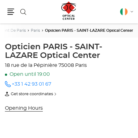
Search
English
Cha
Menu
lang
ment De Paris
Paris
Opticien PARIS - SAINT-LAZARE Optical Center
Opticien PARIS - SAINT-
LAZARE Optical Center
18 rue de la Pépinière
75008 Paris
Open until 19:00
+33 1 42 93 01 67
Call the
store
Get store coordinates
Opticien
of
PARIS -
Opticien
SAINT-
PARIS
Opening Hours
LAZARE
-
Optical
SAINT-
Center
LAZARE
at
Optical
Center