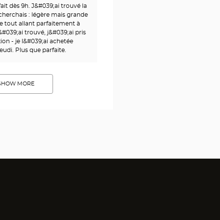
ait dès 9h. J&#039;ai trouvé la
 cherchais : légère mais grande
le tout allant parfaitement à
#039;ai trouvé, j&#039;ai pris
xion - je l&#039;ai achetée
eudi. Plus que parfaite.
SHOW MORE