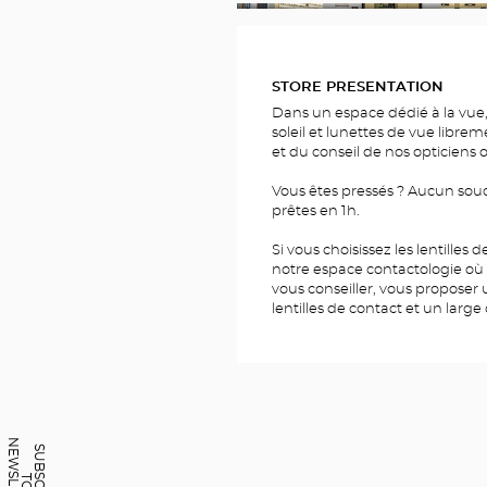
FOTOS
STORE PRESENTATION
Dans un espace dédié à la vue,
soleil et lunettes de vue librem
et du conseil de nos opticiens 
Vous êtes pressés ? Aucun souc
prêtes en 1h.
Si vous choisissez les lentilles
notre espace contactologie où
vous conseiller, vous proposer
lentilles de contact et un large 
N
R
S
U
B
C
R
I
B
E
O
E
W
S
L
E
T
T
E
S
T