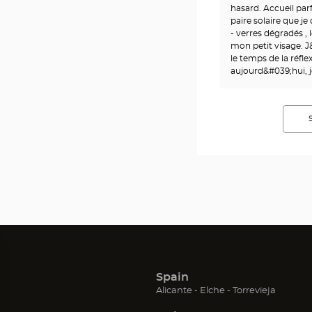
hasard. Accueil parf
paire solaire que je
- verres dégradés , 
mon petit visage. J&
le temps de la réfle
aujourd&#039;hui, j
Spain
(Open
(Open
(Open
Alicante
Elche
Torrevieja
in
in
in