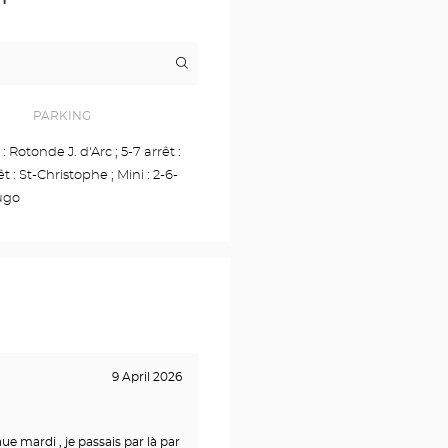
Itinerary
to
the
store
Opticien
PARKING
AIX-
EN-
 : Rotonde J. d'Arc ; 5-7 arrêt :
PROVENCE
t : St-Christophe ; Mini : 2-6-
Optical
Center
Hugo
9 April 2026
ue mardi , je passais par là par