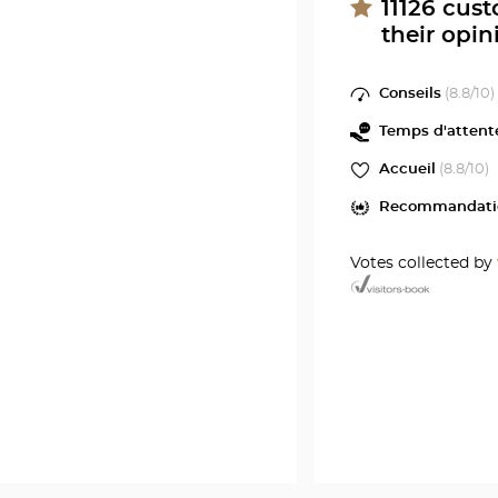
11126
cust
their opin
Conseils
(
8.8
/10)
Temps d'attent
Accueil
(
8.8
/10)
Recommandati
Votes collected by