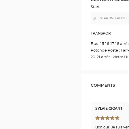
IN
GOOGLE
Start
MAP
,
Near
find
me
a
Optical
Center
TRANSPORT
store
Bus : 15-16-17-18 arrêt
Rotonde Poste ; 1 arrê
20-21 arrêt : Victor 
COMMENTS
SYLVIE GIGANT
Bonjour. Je suis ven