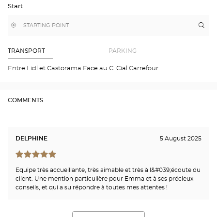
Start
GOOGLE
MAP
,
Near
Itin
to
find
me
the
a
stor
Optical
Center
Opt
TRANSPORT
PARKING
store
OR
-
Entre Lidl et Castorama Face au C. Cial Carrefour
CHE
SUR
MA
Opti
COMMENTS
Cen
DELPHINE
5 August 2025
Equipe très accueillante, très aimable et très à l&#039;écoute du
client. Une mention particulière pour Emma et à ses précieux
conseils, et qui a su répondre à toutes mes attentes !