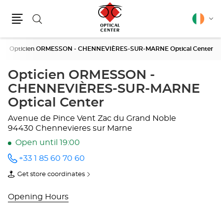
Search
English
Cha
Menu
lang
e
Opticien ORMESSON - CHENNEVIÈRES-SUR-MARNE Optical Center
Opticien ORMESSON -
CHENNEVIÈRES-SUR-MARNE
Optical Center
Avenue de Pince Vent
Zac du Grand Noble
94430 Chennevieres sur Marne
Open until 19:00
+33 1 85 60 70 60
Call the
store
Get store coordinates
Opticien
of
ORMESSON
Opticien
-
ORMESSON
Opening Hours
CHENNEVIÈRES-
-
SUR-
CHENNEVIÈRES-
MARNE
SUR-