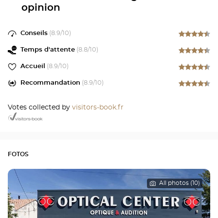
opinion
Conseils
(
8.9
/10)
Temps d'attente
(
8.8
/10)
Accueil
(
8.9
/10)
Recommandation
(
8.9
/10)
Votes collected by
visitors-book.fr
FOTOS
All photos (10)