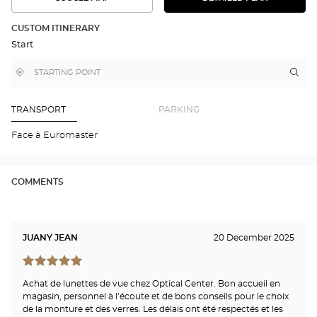
SEE
SEE
THE
THE
DETAILED
ROUTE
PLAN
CUSTOM ITINERARY
IN
Start
GOOGLE
MAP
,
Near
Itin
to
find
me
the
a
stor
Optical
Center
Opt
TRANSPORT
PARKING
store
REV
Opti
Face à Euromaster
Cen
COMMENTS
JUANY JEAN
20 December 2025
Achat de lunettes de vue chez Optical Center. Bon accueil en
magasin, personnel à l’écoute et de bons conseils pour le choix
de la monture et des verres. Les délais ont été respectés et les