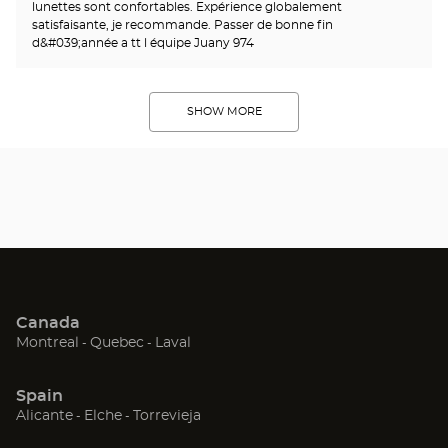
lunettes sont confortables. Expérience globalement
satisfaisante, je recommande. Passer de bonne fin
d&#039;année a tt l équipe Juany 974
SHOW MORE
Canada
(Open
(Open
(Open
Montreal
Quebec
Laval
in
in
in
new
new
new
Spain
window)
window)
window)
(Open
(Open
(Open
Alicante
Elche
Torrevieja
in
in
in