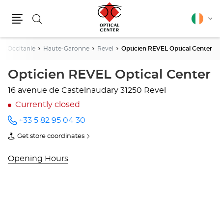
Search
English
Cha
Menu
lang
Occitanie
Haute-Garonne
Revel
Opticien REVEL Optical Center
Opticien REVEL Optical Center
16 avenue de Castelnaudary
31250 Revel
Currently closed
+33 5 82 95 04 30
Call the
store
Get store coordinates
Opticien
of
REVEL
Opticien
Optical
REVEL
Opening Hours
Center
Optical
at
Center