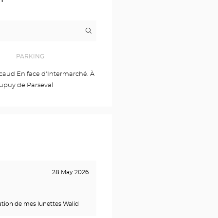
Itinerary
to
the
store
Opticien
PARKING
MONTPELLIER
-
Bocaud En face d'Intermarché. À
JACOU
upuy de Parseval
Optical
Center
28 May 2026
ation de mes lunettes Walid