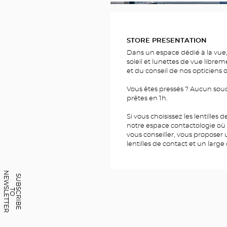
FOTOS
STORE PRESENTATION
Dans un espace dédié à la vue,
soleil et lunettes de vue librem
et du conseil de nos opticiens 
Vous êtes pressés ? Aucun souc
prêtes en 1h.
Si vous choisissez les lentilles
notre espace contactologie où
vous conseiller, vous proposer
lentilles de contact et un large 
N
R
S
U
B
C
R
I
B
E
O
E
W
S
L
E
T
T
E
S
T
OF
OPTICIEN
MONTPELLIER
-
JACOU
OPTICAL