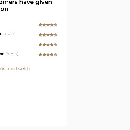
MONTPELLIER
Optical
omers have given
Center
ion
-
at
JACOU
Optical
e
(
8.6
/10)
Center
on
(
8.7
/10)
visitors-book.fr