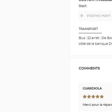
IN
GOOGLE
Start
MAP
,
Near
find
me
a
Optical
Center
TRANSPORT
store
Bus : 22 arrêt : De 
côté de la banque D
COMMENTS
GUARDIOLA
Merci pour la répar