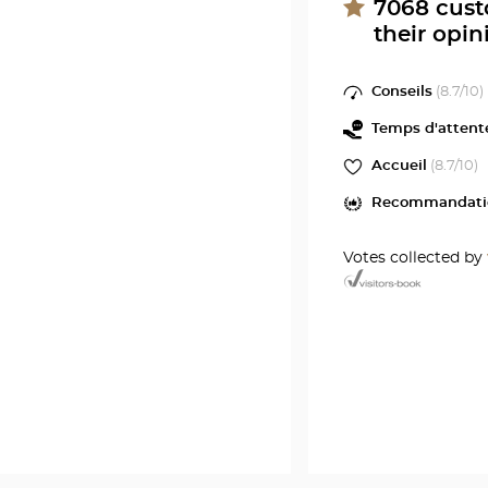
7068
cust
their opin
Conseils
(
8.7
/10)
Temps d'attent
Accueil
(
8.7
/10)
Recommandati
Votes collected by