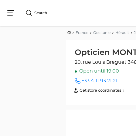
Search
Menu
Home
France
Occitanie
Hérault
Opticien MONT
20, rue Louis Breguet
34
Open until 19:00
+33 4 11 93 21 21
Call the
store
Get store coordinates
of
Opticien
Opticien
MONTPELLIER
MONTPELLIER
- JACOU
-
Optical
JACOU
Center
Optical
at
Center