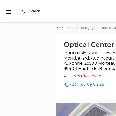
Search
Menu
Home
France
Bourgogne-Franche-
Optical Cent
39100 Dole, 25000 Besanç
Montbéliard, Audincourt,
Auxonne, 25500 Morteau,
39400 Hauts-de-Bienne, 2
Currently closed
+33 7 85 69 64 28
Call the
store
Optical
Center
OC
MOBILE
BESANÇON
at