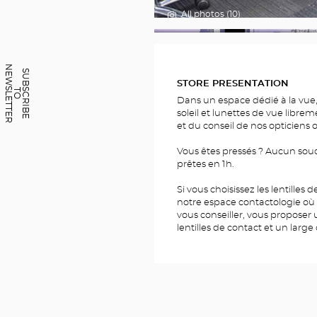
All photos (10)
FOTOS
N
R
S
U
B
C
R
I
B
E
O
E
W
S
L
E
T
T
E
STORE PRESENTATION
S
T
OF
Dans un espace dédié à la vue,
OPTICAL
CENTER
soleil et lunettes de vue librem
OC
et du conseil de nos opticiens 
MOBILE
BESANÇON
Vous êtes pressés ? Aucun souc
prêtes en 1h.
Si vous choisissez les lentilles
notre espace contactologie où
vous conseiller, vous proposer
lentilles de contact et un large 