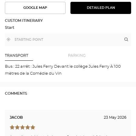
GOOGLE MAP
DETAILED PLAN
SEE
SEE
THE
THE
DETAILED
ROUTE
PLAN
CUSTOM ITINERARY
IN
Start
GOOGLE
MAP
,
Near
Itin
to
find
me
the
a
stor
Optical
Center
Opt
TRANSPORT
PARKING
store
BE
Opti
Bus : 22 arrêt : Jules Ferry Devant le collège Jules Ferry À 100
Cen
mètres de la Comédie du Vin
COMMENTS
JACOB
23 May 2026