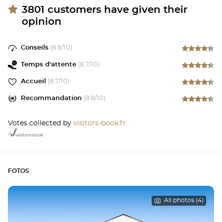
3801
customers have given their
opinion
Conseils
(
8.8
/10)
Temps d'attente
(
8.7
/10)
Accueil
(
8.7
/10)
Recommandation
(
8.8
/10)
Votes collected by
visitors-book.fr
FOTOS
All photos (4)