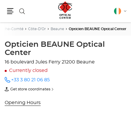
Search
English
Cha
Menu
lang
anche-Comté
Côte-D'Or
Beaune
Opticien BEAUNE Optical Center
Opticien BEAUNE Optical
Center
16 boulevard Jules Ferry
21200 Beaune
Currently closed
+33 3 80 21 06 85
Call the
store
Get store coordinates
Opticien
of
BEAUNE
Opticien
Optical
BEAUNE
Opening Hours
Center
Optical
at
Center