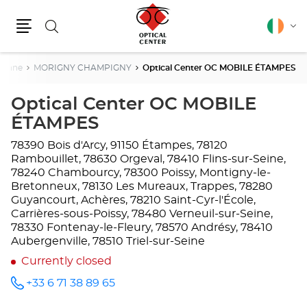
Search
English
Cha
Menu
lang
sonne
MORIGNY CHAMPIGNY
Optical Center OC MOBILE ÉTAMPES
Optical Center OC MOBILE
ÉTAMPES
78390 Bois d'Arcy, 91150 Étampes, 78120
Rambouillet, 78630 Orgeval, 78410 Flins-sur-Seine,
78240 Chambourcy, 78300 Poissy, Montigny-le-
Bretonneux, 78130 Les Mureaux, Trappes, 78280
Guyancourt, Achères, 78210 Saint-Cyr-l'École,
Carrières-sous-Poissy, 78480 Verneuil-sur-Seine,
78330 Fontenay-le-Fleury, 78570 Andrésy, 78410
Aubergenville, 78510 Triel-sur-Seine
Currently closed
+33 6 71 38 89 65
Call the
store