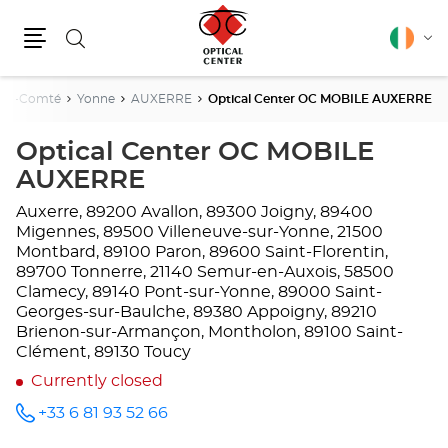
Search
English
Cha
Menu
lang
che-Comté
Yonne
AUXERRE
Optical Center OC MOBILE AUXERRE
Optical Center OC MOBILE
AUXERRE
Auxerre, 89200 Avallon, 89300 Joigny, 89400
Migennes, 89500 Villeneuve-sur-Yonne, 21500
Montbard, 89100 Paron, 89600 Saint-Florentin,
89700 Tonnerre, 21140 Semur-en-Auxois, 58500
Clamecy, 89140 Pont-sur-Yonne, 89000 Saint-
Georges-sur-Baulche, 89380 Appoigny, 89210
Brienon-sur-Armançon, Montholon, 89100 Saint-
Clément, 89130 Toucy
Currently closed
+33 6 81 93 52 66
Call the
store