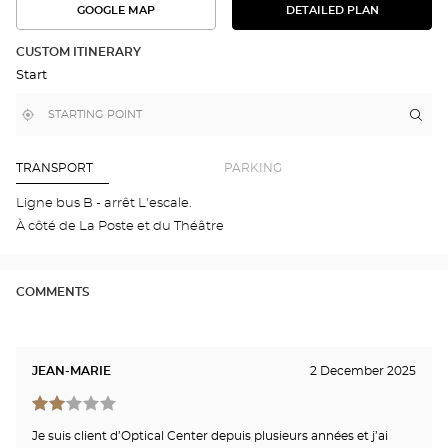
GOOGLE MAP
DETAILED PLAN
SEE
SEE
THE
THE
DETAILED
ROUTE
PLAN
CUSTOM ITINERARY
IN
Start
GOOGLE
MAP
,
Near
Itin
to
find
me
the
a
stor
Optical
Center
Opt
TRANSPORT
PARKING
store
SAI
BRI
Ligne bus B - arrêt L'escale.
-
À côté de La Poste et du Théâtre
CE
VIL
Opti
Cen
COMMENTS
JEAN-MARIE
2 December 2025
Je suis client d’Optical Center depuis plusieurs années et j’ai