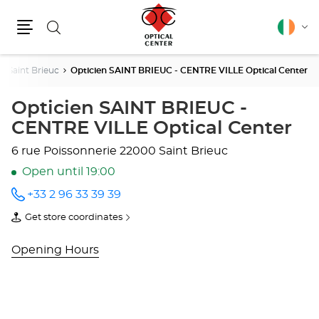
Search
English
Cha
Menu
lang
Saint Brieuc
Opticien SAINT BRIEUC - CENTRE VILLE Optical Center
Opticien SAINT BRIEUC -
CENTRE VILLE Optical Center
6 rue Poissonnerie
22000 Saint Brieuc
Open until 19:00
+33 2 96 33 39 39
Call the
store
Get store coordinates
Opticien
of
SAINT
Opticien
BRIEUC -
SAINT
Opening Hours
CENTRE
BRIEUC
VILLE
-
Optical
CENTRE
Center
VILLE
at
Optical
Center