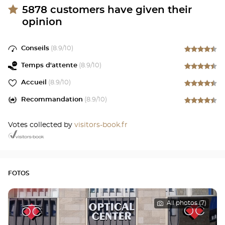
5878
customers have given their
opinion
Conseils
(
8.9
/10)
Temps d'attente
(
8.9
/10)
Accueil
(
8.9
/10)
Recommandation
(
8.9
/10)
Votes collected by
visitors-book.fr
FOTOS
All photos (7)