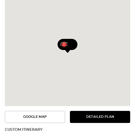
GOOGLE MAP
DETAILED PLAN
SEE
SEE
THE
THE
DETAILED
ROUTE
PLAN
CUSTOM ITINERARY
IN