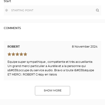
Start
GOOGLE
MAP
,
Near
Itin
to
find
me
the
a
stor
Optical
Center
Opt
store
CRÉ
COMMENTS
EN-
VAL
Opti
Cen
ROBERT
8 November 2024
Equipe super sympathique , compétente et très accueillante.
Un grand merci particulier a Aurélie et a la personne qui
s&#039;occupe du service audio. Bravo a toute l&#039;équipe
ET MERCI. ROBERT Crépy en Valois
SHOW MORE