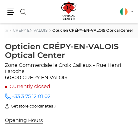
Search
English
Cha
Menu
lang
Oise
CREPY EN VALOIS
Opticien CRÉPY-EN-VALOIS Optical Center
Opticien CRÉPY-EN-VALOIS
Optical Center
Zone Commerciale la Croix Cailleux - Rue Henri
Laroche
60800 CREPY EN VALOIS
Currently closed
+33 3 75 12 01 02
Call the
store
Get store coordinates
Opticien
of
CRÉPY-
Opticien
EN-
CRÉPY-
Opening Hours
VALOIS
EN-
Optical
VALOIS
Center
Optical
at
Center