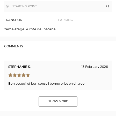
MAP
,
Near
Itin
to
find
me
the
a
stor
Optical
Center
Opt
TRANSPORT
PARKING
store
SAI
ETI
2ème étage. À côté de Toscane
-
CE
DE
Opti
COMMENTS
Cen
STEPHANIE S.
13 February 2026
Bon accueil et bon conseil bonne prise en charge
SHOW MORE