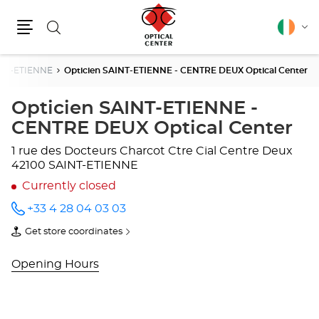
Search
English
Cha
Menu
lang
NT-ETIENNE
Opticien SAINT-ETIENNE - CENTRE DEUX Optical Center
Opticien SAINT-ETIENNE -
CENTRE DEUX Optical Center
1 rue des Docteurs Charcot
Ctre Cial Centre Deux
42100 SAINT-ETIENNE
Currently closed
+33 4 28 04 03 03
Call the
store
Get store coordinates
Opticien
of
SAINT-
Opticien
ETIENNE
SAINT-
Opening Hours
-
ETIENNE
CENTRE
-
DEUX
CENTRE
Optical
DEUX
Center
Optical