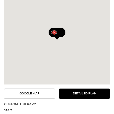
GOOGLE MAP
DETAILED PLAN
SEE
SEE
THE
THE
DETAILED
ROUTE
PLAN
CUSTOM ITINERARY
IN
Start
GOOGLE