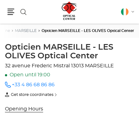
Search
English
Cha
Menu
lang
Rhône
MARSEILLE
Opticien MARSEILLE - LES OLIVES Optical Center
Opticien MARSEILLE - LES
OLIVES Optical Center
32 avenue Frederic Mistral
13013 MARSEILLE
Open until 19:00
+33 4 86 68 86 86
Call the
store
Get store coordinates
Opticien
of
MARSEILLE
Opticien
- LES
MARSEILLE
Opening Hours
OLIVES
-
Optical
LES
Center
OLIVES
at
Optical
Center