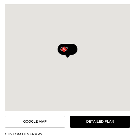
GOOGLE MAP
DETAILED PLAN
SEE
SEE
THE
THE
DETAILED
ROUTE
PLAN
CUSTOM ITINERARY