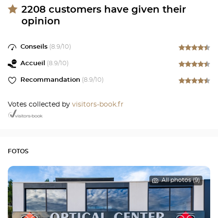
2208
customers have given their
opinion
Conseils
(
8.9
/10)
Accueil
(
8.9
/10)
Recommandation
(
8.9
/10)
Votes collected by
visitors-book.fr
FOTOS
All photos (9)