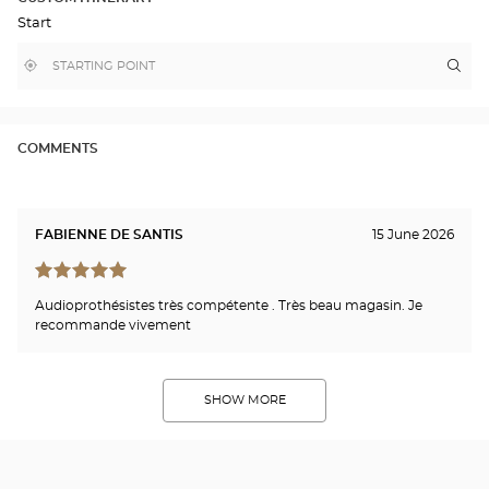
IN
Start
GOOGLE
MAP
,
Near
Itin
to
find
me
the
a
stor
Optical
Center
Opt
store
MAR
COMMENTS
-
LES
OLI
Opti
Cen
FABIENNE DE SANTIS
15 June 2026
Audioprothésistes très compétente . Très beau magasin. Je
recommande vivement
SHOW MORE