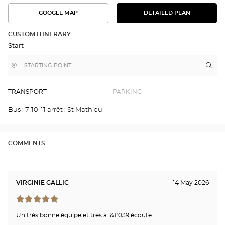
GOOGLE MAP
DETAILED PLAN
SEE
SEE
THE
THE
DETAILED
ROUTE
PLAN
CUSTOM ITINERARY
IN
Start
GOOGLE
MAP
,
Near
Itin
to
find
me
the
a
stor
Optical
Center
Opt
TRANSPORT
PARKING
store
QU
Opti
Bus : 7-10-11 arrêt : St Mathieu
Cen
COMMENTS
VIRGINIE GALLIC
14 May 2026
Un très bonne équipe et très à l&#039;écoute