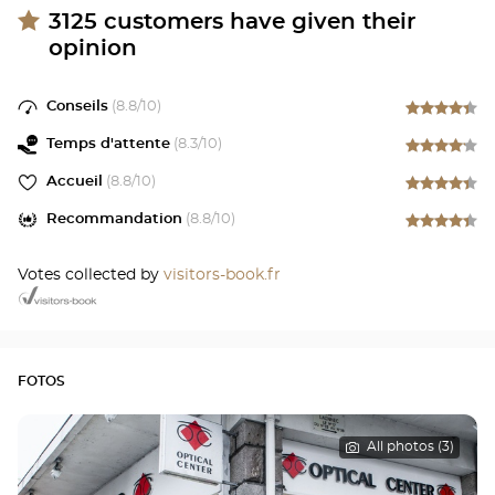
3125
customers have given their
opinion
Conseils
(
8.8
/10)
Temps d'attente
(
8.3
/10)
Accueil
(
8.8
/10)
Recommandation
(
8.8
/10)
Votes collected by
visitors-book.fr
FOTOS
All photos (3)