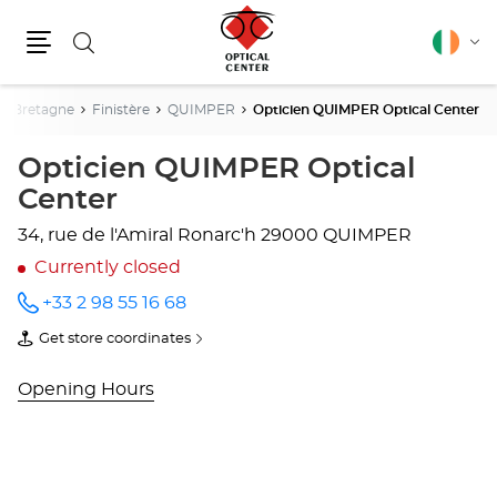
Search
English
Cha
Menu
lang
Bretagne
Finistère
QUIMPER
Opticien QUIMPER Optical Center
Opticien QUIMPER Optical
Center
34, rue de l'Amiral Ronarc'h
29000 QUIMPER
Currently closed
+33 2 98 55 16 68
Call the
store
Get store coordinates
Opticien
of
QUIMPER
Opticien
Optical
QUIMPER
Opening Hours
Center
Optical
at
Center